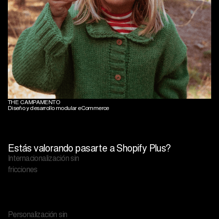
Eficiencia, velocidad y
THE CAMPAMENTO
control
Diseño y desarrollo modular eCommerce
Estás valorando pasarte a Shopify Plus?
Internacionalización sin
fricciones
Personalización sin
límites